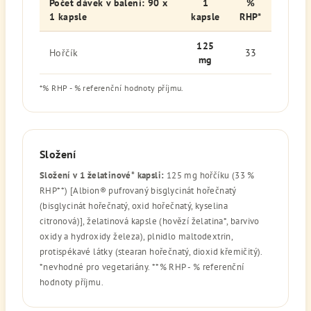
Počet dávek v balení: 90 x
1
%
1 kapsle
kapsle
RHP*
125
Hořčík
33
mg
*% RHP - % referenční hodnoty příjmu.
Složení
Složení v 1 želatinové* kapsli:
125 mg hořčíku (33 %
RHP**) [Albion® pufrovaný bisglycinát hořečnatý
(bisglycinát hořečnatý, oxid hořečnatý, kyselina
citronová)], želatinová kapsle (hovězí želatina*, barvivo
oxidy a hydroxidy železa), plnidlo maltodextrin,
protispékavé látky (stearan hořečnatý, dioxid křemičitý).
*nevhodné pro vegetariány. **% RHP - % referenční
hodnoty příjmu.