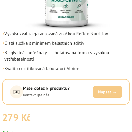
•
Vysoká kvalita garantovaná značkou Reflex Nutrition
•
Čistá složka s minimem balastních aditiv
•
Bisglycinát hořečnatý — chelátovaná forma s vysokou
vstřebatelností
•
Kvalita certifikovaná laboratoří Albion
Máte dotaz k produktu?
✉️
Napsat →
Kontaktujte nás.
279 Kč
Měrná