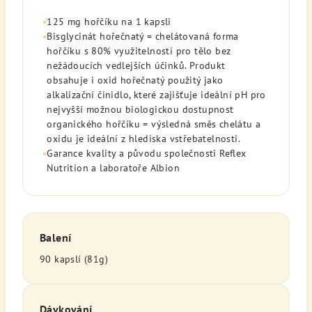
•
125 mg hořčíku na 1 kapsli
•
Bisglycinát hořečnatý = chelátovaná forma
hořčíku s 80% využitelností pro tělo bez
nežádoucích vedlejších účinků. Produkt
obsahuje i oxid hořečnatý použitý jako
alkalizační činidlo, které zajišťuje ideální pH pro
nejvyšší možnou biologickou dostupnost
organického hořčíku = výsledná směs chelátu a
oxidu je ideální z hlediska vstřebatelnosti.
•
Garance kvality a původu společnosti Reflex
Nutrition a laboratoře Albion
Balení
90 kapslí (81g)
Dávkování