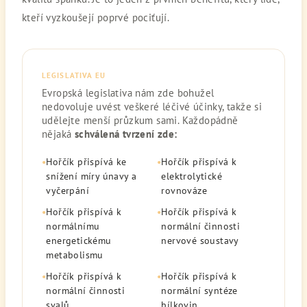
kteří vyzkoušejí poprvé pociťují.
LEGISLATIVA EU
Evropská legislativa nám zde bohužel
nedovoluje uvést veškeré léčivé účinky, takže si
udělejte menší průzkum sami. Každopádně
nějaká
schválená tvrzení zde:
•
Hořčík přispívá ke
•
Hořčík přispívá k
snížení míry únavy a
elektrolytické
vyčerpání
rovnováze
•
Hořčík přispívá k
•
Hořčík přispívá k
normálnímu
normální činnosti
energetickému
nervové soustavy
metabolismu
•
Hořčík přispívá k
•
Hořčík přispívá k
normální činnosti
normální syntéze
svalů
bílkovin