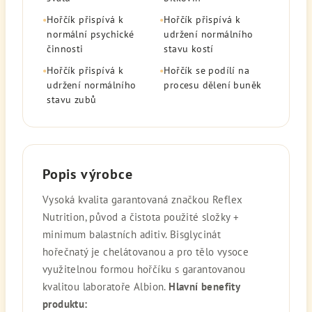
•
Hořčík přispívá k
•
Hořčík přispívá k
normální psychické
udržení normálního
činnosti
stavu kostí
•
Hořčík přispívá k
•
Hořčík se podílí na
udržení normálního
procesu dělení buněk
stavu zubů
Popis výrobce
Vysoká kvalita garantovaná značkou Reflex
Nutrition, původ a čistota použité složky +
minimum balastních aditiv. Bisglycinát
hořečnatý je chelátovanou a pro tělo vysoce
využitelnou formou hořčíku s garantovanou
kvalitou laboratoře Albion.
Hlavní benefity
produktu: