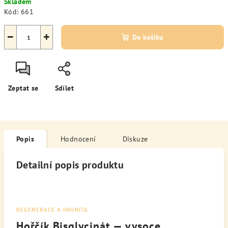
Skladem
cena:
Kód:
661
−
+
Do košíku
Zeptat se
Sdílet
Popis
Hodnocení
Diskuze
Detailní popis produktu
REGENERACE A IMUNITA
Hořčík Bisglycinát — vysoce