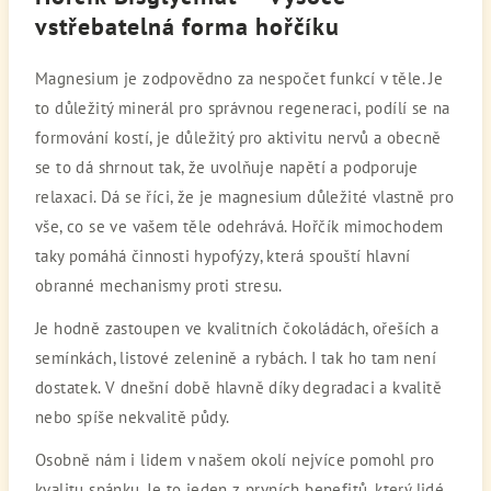
vstřebatelná forma hořčíku
Magnesium je zodpovědno za nespočet funkcí v těle. Je
to důležitý minerál pro správnou regeneraci, podílí se na
formování kostí, je důležitý pro aktivitu nervů a obecně
se to dá shrnout tak, že uvolňuje napětí a podporuje
relaxaci. Dá se říci, že je magnesium důležité vlastně pro
vše, co se ve vašem těle odehrává. Hořčík mimochodem
taky pomáhá činnosti hypofýzy, která spouští hlavní
obranné mechanismy proti stresu.
Je hodně zastoupen ve kvalitních čokoládách, ořeších a
semínkách, listové zelenině a rybách. I tak ho tam není
dostatek. V dnešní době hlavně díky degradaci a kvalitě
nebo spíše nekvalitě půdy.
Osobně nám i lidem v našem okolí nejvíce pomohl pro
kvalitu spánku. Je to jeden z prvních benefitů, který lidé,