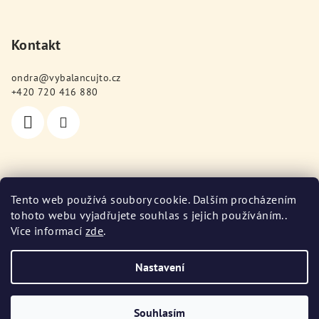
Kontakt
ondra
@
vybalancujto.cz
+420 720 416 880
Poslední hodnocení produktů
Tento web používá soubory cookie. Dalším procházením
tohoto webu vyjadřujete souhlas s jejich používáním..
Protein s kolagenem 900 g (příchutě)
Více informací
zde
.
Jitka Svobodová
|
Hodnocení produktu je 5 z 5 hvězdiček.
Nastavení
Copyright 2026
Vybalancuj TO
. Všechna práva vyhrazena.
Upravit nastavení cookies
Souhlasím