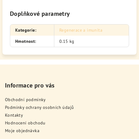
Doplňkové parametry
Kategorie
:
Regenerace a imunita
Hmotnost
:
0.15 kg
Z
á
p
Informace pro vás
a
Obchodní podmínky
t
Podmínky ochrany osobních údajů
í
Kontakty
Hodnocení obchodu
Moje objednávka