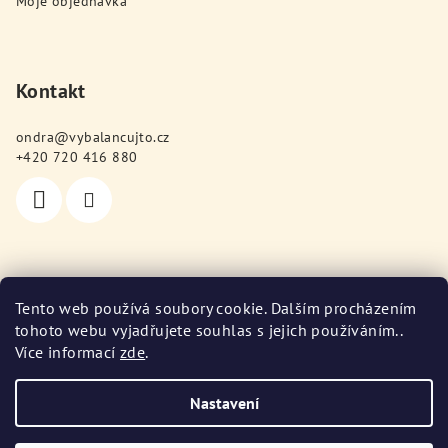
Moje objednávka
k
y
v
ý
Kontakt
p
i
ondra
@
vybalancujto.cz
s
+420 720 416 880
u
Poslední hodnocení produktů
Tento web používá soubory cookie. Dalším procházením
tohoto webu vyjadřujete souhlas s jejich používáním..
Protein s kolagenem 900 g (příchutě)
Více informací
zde
.
Jitka Svobodová
|
Hodnocení produktu je 5 z 5 hvězdiček.
Nastavení
Copyright 2026
Vybalancuj TO
. Všechna práva vyhrazena.