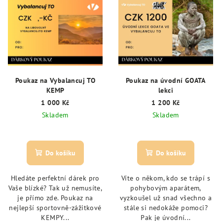
ý
d
p
u
i
k
s
t
p
ů
r
Poukaz na Vybalancuj TO
Poukaz na úvodní GOATA
o
KEMP
lekci
d
1 000 Kč
1 200 Kč
Skladem
Skladem
u
k
t
Do košíku
Do košíku
ů
Hledáte perfektní dárek pro
Víte o někom, kdo se trápí s
Vaše blízké? Tak už nemusíte,
pohybovým aparátem,
je přímo zde. Poukaz na
vyzkoušel už snad všechno a
nejlepší sportovně-zážitkové
stále si nedokáže pomoci?
KEMPY...
Pak je úvodní...