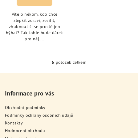
Víte o někom, kdo chce
zlepšit zdraví, zesílit,
zhubnout či se prostě jen
hýbat? Tak tohle bude dárek
pro něj....
5
položek celkem
O
v
Z
l
á
á
p
Informace pro vás
d
a
a
c
Obchodní podmínky
t
í
Podmínky ochrany osobních údajů
í
p
Kontakty
r
Hodnocení obchodu
v