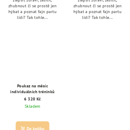
zhubnout či se prostě jen
zhubnout či se prostě jen
hýbat a poznat fajn partu
hýbat a poznat fajn partu
lidí? Tak tohle...
lidí? Tak tohle...
Poukaz na měsíc
individuálních tréninků
6 320 Kč
Skladem
Do košíku