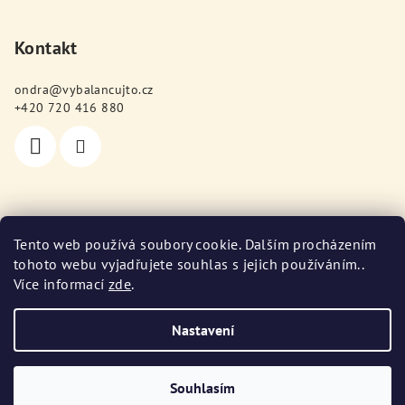
Kontakt
ondra
@
vybalancujto.cz
+420 720 416 880
Poslední hodnocení produktů
Tento web používá soubory cookie. Dalším procházením
tohoto webu vyjadřujete souhlas s jejich používáním..
Protein s kolagenem 900 g (příchutě)
Více informací
zde
.
Jitka Svobodová
|
Hodnocení produktu je 5 z 5 hvězdiček.
Nastavení
Copyright 2026
Vybalancuj TO
. Všechna práva vyhrazena.
Upravit nastavení cookies
Souhlasím